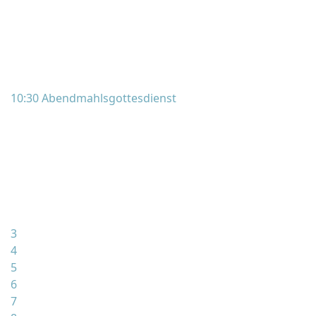
10:30 Abendmahlsgottesdienst
3
4
5
6
7