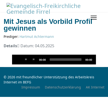
Mit Jesus als Vorbild Profil
gewinnen
Prediger:
Hartmut Achtermann
Details
Datum: 04.05.2025
Audio-
30
30
00:00
00:00
Player
© 2026 mit freundlicher Unterstützung des Arbeitskreis
Internet im BEFG
Impressum
Datenschutzerklärung
AK Internet