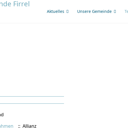
Aktuelles
Unsere Gemeinde
T
nd
rahmen
:: Allianz