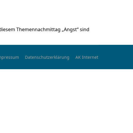
u diesem Themennachmittag „Angst“ sind
mpressum
Datenschutzerklärung
AK Internet