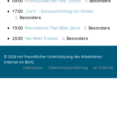
09:00
Frühstücken bei Fam. Schütt
:: Besondere
17:00
„Cars“ – Kinonachmittag für Kinder
:: Besondere
19:00
RetroAbend 70er/80er Jahre
:: Besondere
20:00
Tee-Wett-Trinken
:: Besondere
© 2026 mit freundlicher Unterstützung des Arbeitskreis
Internet im BEFG
Impressum
Datenschutzerklärung
AK Internet