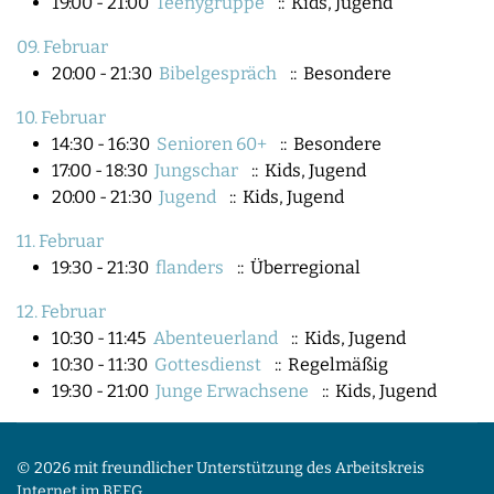
19:00 - 21:00
Teenygruppe
:: Kids, Jugend
09. Februar
20:00 - 21:30
Bibelgespräch
:: Besondere
10. Februar
14:30 - 16:30
Senioren 60+
:: Besondere
17:00 - 18:30
Jungschar
:: Kids, Jugend
20:00 - 21:30
Jugend
:: Kids, Jugend
11. Februar
19:30 - 21:30
flanders
:: Überregional
12. Februar
10:30 - 11:45
Abenteuerland
:: Kids, Jugend
10:30 - 11:30
Gottesdienst
:: Regelmäßig
19:30 - 21:00
Junge Erwachsene
:: Kids, Jugend
© 2026 mit freundlicher Unterstützung des Arbeitskreis
Internet im BEFG