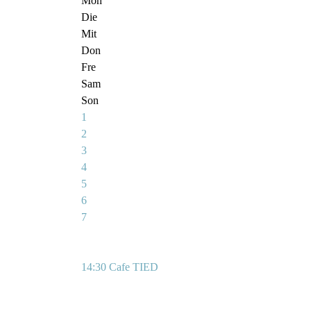
Mon
Die
Mit
Don
Fre
Sam
Son
1
2
3
4
5
6
7
14:30 Cafe TIED