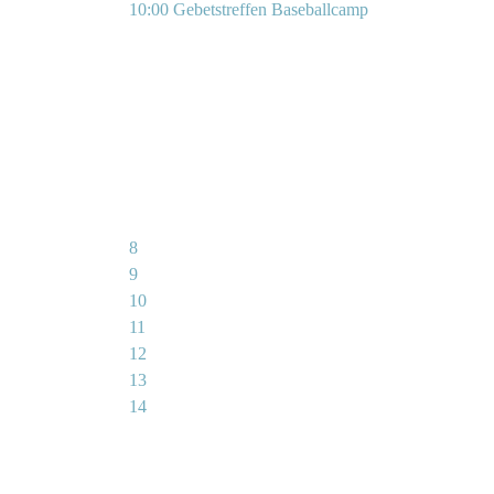
10:00 Gebetstreffen Baseballcamp
8
9
10
11
12
13
14