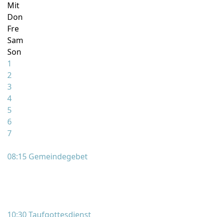
Mit
Don
Fre
Sam
Son
1
2
3
4
5
6
7
08:15 Gemeindegebet
10:30 Taufgottesdienst